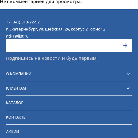
Нет комментариев для просмотра.
+7 (343) 310-22-92
г. Екатеринбург, ул. Шефская, 2А, корпус 2 , офис 12
ntk1@list.ru
Подпишись на новости и будь первым!
О КОМПАНИИ
Реквизиты
Сертификаты
КЛИЕНТАМ
Отзывы
Доставка
Блог
Оплата
Партнёры и поставщики
КАТАЛОГ
Возврат
Частые вопросы
Прайс-лист
КОНТАКТЫ
ГОСТы
АКЦИИ