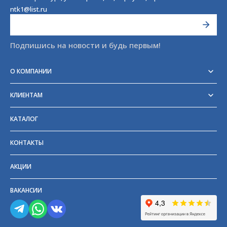
ntk1@list.ru
Подпишись на новости и будь первым!
О КОМПАНИИ
Реквизиты
Сертификаты
КЛИЕНТАМ
Отзывы
Доставка
Блог
Оплата
Партнёры и поставщики
КАТАЛОГ
Возврат
Частые вопросы
Прайс-лист
КОНТАКТЫ
ГОСТы
АКЦИИ
ВАКАНСИИ