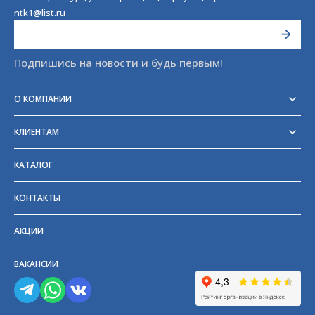
ntk1@list.ru
Подпишись на новости и будь первым!
О КОМПАНИИ
Реквизиты
Сертификаты
КЛИЕНТАМ
Отзывы
Доставка
Блог
Оплата
Партнёры и поставщики
КАТАЛОГ
Возврат
Частые вопросы
Прайс-лист
КОНТАКТЫ
ГОСТы
АКЦИИ
ВАКАНСИИ