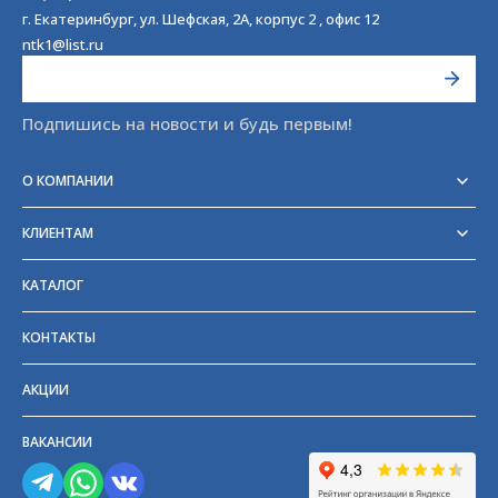
г. Екатеринбург, ул. Шефская, 2А, корпус 2 , офис 12
ntk1@list.ru
Подпишись на новости и будь первым!
О КОМПАНИИ
Реквизиты
Сертификаты
КЛИЕНТАМ
Отзывы
Доставка
Блог
Оплата
Партнёры и поставщики
КАТАЛОГ
Возврат
Частые вопросы
Прайс-лист
КОНТАКТЫ
ГОСТы
АКЦИИ
ВАКАНСИИ