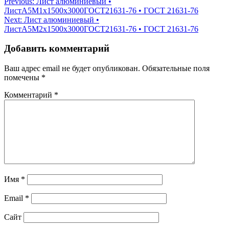
Навигация
Previous:
Лист алюминиевый •
ЛистА5М1х1500х3000ГОСТ21631-76 • ГОСТ 21631-76
по
Next:
Лист алюминиевый •
записям
ЛистА5М2х1500х3000ГОСТ21631-76 • ГОСТ 21631-76
Добавить комментарий
Ваш адрес email не будет опубликован.
Обязательные поля
помечены
*
Комментарий
*
Имя
*
Email
*
Сайт